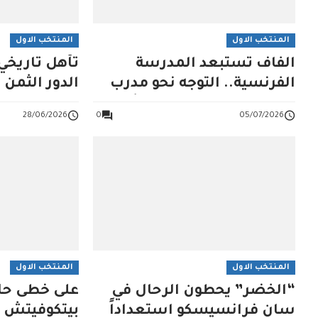
المنتخب الاول
المنتخب الاول
الفاف تستبعد المدرسة
تأهل تاريخي 
الفرنسية.. التوجه نحو مدرب
الدور الثمن 
جزائري لـخلافة بيتكوفيتش
المونديال
28/06/2026
0
05/07/2026
المنتخب الاول
المنتخب الاول
“الخضر” يحطون الرحال في
على خُطى حا
سان فرانسيسكو استعداداً
بيتكوفيتش ي