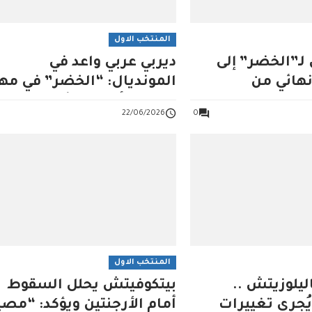
المنتخب الاول
لـ”الخضر” إلى
ديربي عربي واعد في
نهائي من
المونديال: “الخضر” في مه
التدارك أمام النشامى
22/06/2026
0
المنتخب الاول
ليلوزيتش ..
بيتكوفيتش يحلل السقوط
ُجري تغييرات
أمام الأرجنتين ويؤكد: “مصي