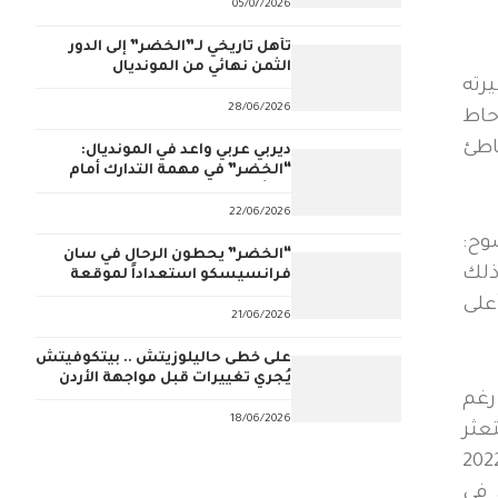
05/07/2026
تأهل تاريخي لـ”الخضر” إلى الدور
الثمن نهائي من المونديال
رته
28/06/2026
للبس الذي أحاط
اطئ
ديربي عربي واعد في المونديال:
“الخضر” في مهمة التدارك أمام
النشامى
22/06/2026
وح:
“الخضر” يحطون الرحال في سان
ذلك
فرانسيسكو استعداداً لموقعة
الأردن
افس في أعلى
21/06/2026
على خُطى حاليلوزيتش .. بيتكوفيتش
يُجري تغييرات قبل مواجهة الأردن
رغم
18/06/2026
مه المتعثر
دلي لأول مرة عن تفاصيل تواصله مع الناخب السابق جمال بلماضي: “بلماضي اتصل بي في 2022
 في