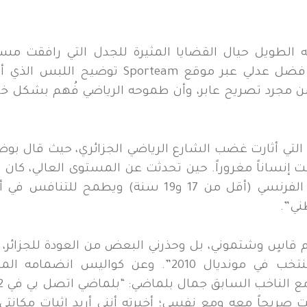
لطويل حيال القضايا المثيرة للجدل التي رافقت مسي
الدولية. وبنبرة حملت الكثير من الهدوء والمراجعة، فضل عدلي عبر موقع Sporteam توضيح ا
ق من مجرد تصريح عابر، وأن طموحه الرياضي فُهم بشكل خ
” التي أثارت غضب الشارع الرياضي الجزائري، حيث قال بوض
ست إنساناً مغروراً. حين تحدثت عن المستوى العالي، كان 
من منظور لاعب نشأ في الفئات الشبانية للمنتخب الفرنسي (أقل من 17 و19 سنة) ويطمح للتن
ني”.
اسٍ وشتموني، بل وحذرني البعض من العودة للجزائر، 
أن أجمل ذكريات طفولتي كانت مرتبطة بأفراح المنتخب في مونديال 2010”. ​وعن كواليس انضما
للمنتخب، كشف ع
ت صريحاً معه ومع نفسي؛ أخبرته أنني أريد إثبات مكانتي