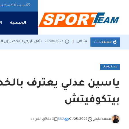
لإنتقال
السبت 8 أغسطس 2026
لمحتوى
الرئيسية
ال
 مهمة التدارك أمام النشامى
28/06/2026
تأهل تاريخي لـ”الخضر” إلى الدور ال
مستجدات
محترفينا
ياسين عدلي يعترف بالخ
بيتكوفيتش
محمد دايخي
01/05/2026
552
0 دقائق القراءة