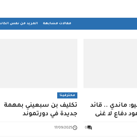
مقالات مشابهة
المزيد من نفس الكات
محترفينا
و: ماندي .. قائد
تكليف بن سبعيني بمهمة
د دفاع لا غنى
جديدة في دورتموند
17/09/2025
0