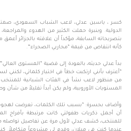
كسر ، ياسين عدلي، لاعب الشباب السعودي، صمته ا
بتصريحاته السابقة، مؤكداً أن علاقته بالجزائر أعم
كأنه انتقاص من قيمة “محاربي الصحراء”.
​بدأ عدلي حديثه، بالعودة إلى قضية “المستوى العالي
“أعترف بأنني ارتكبت خطأ في اختيار كلماتي، لكنني ل
المستويات الأوروبية، ولم يكن أبداً تقليلاً من شأن وط
وأضاف بحسرة: “بسبب تلك الكلمات، تعرضت لهجوم ق
عندما كنت في ميلان، وقدم لي مشروعاً متكاملاً. كن