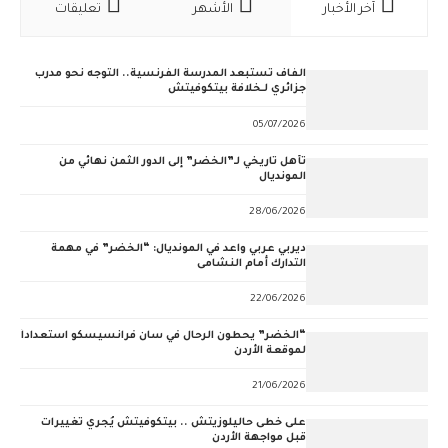
آخر الأخبار
الأشهر
تعليقات
الفاف تستبعد المدرسة الفرنسية.. التوجه نحو مدرب
جزائري لـخلافة بيتكوفيتش
05/07/2026
تأهل تاريخي لـ”الخضر” إلى الدور الثمن نهائي من
المونديال
28/06/2026
ديربي عربي واعد في المونديال: “الخضر” في مهمة
التدارك أمام النشامى
22/06/2026
“الخضر” يحطون الرحال في سان فرانسيسكو استعداداً
لموقعة الأردن
21/06/2026
على خُطى حاليلوزيتش .. بيتكوفيتش يُجري تغييرات
قبل مواجهة الأردن