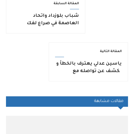
المقالة السابقة
شباب بلوزداد واتحاد
العاصمة في صراع لفك
الارتباط على “السيدة
الكأس”
المقالة التالية
ياسين عدلي يعترف بالخطأ و
يكشف عن تواصله مع
بيتكوفيتش
مقالات مشابهة