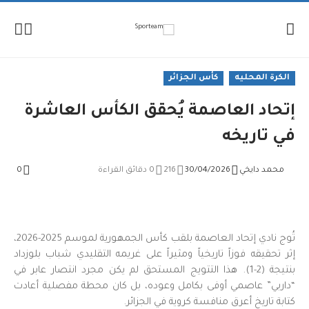
لإنتقال
لمحتوى
الكرة المحليه
كأس الجزائر
إتحاد العاصمة يُحقق الكأس العاشرة
في تاريخه
محمد دايخي
30/04/2026
216
0 دقائق القراءة
0
تُوج نادي إتحاد العاصمة بلقب كأس الجمهورية لموسم 2025-2026،
إثر تحقيقه فوزاً تاريخياً ومثيراً على غريمه التقليدي شباب بلوزداد
بنتيجة (2-1). هذا التتويج المستحق لم يكن مجرد انتصار عابر في
“داربي” عاصمي أوفى بكامل وعوده، بل كان محطة مفصلية أعادت
كتابة تاريخ أعرق منافسة كروية في الجزائر.