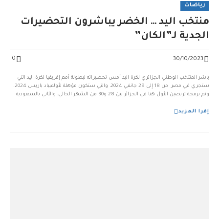
رياضات
منتخب اليد … الخضر يباشرون التحضيرات
الجدية لـ”الكان”
0
30/10/2023
باشر المنتخب الوطني الجزائري لكرة اليد أمس تحضيراته لبطولة أمم إفريقيا لكرة اليد التي
ستجري في مصر من 18 إلى 29 جانفي 2024، والتي ستكون مؤهلة لأولمبياد باريس 2024.
وتم برمجة تربصين الأول هنا في الجزائر بين 28 و30 من الشهر الحالي، والثاني بالسعودية
بين 31 أكتوبر و5 نوفمبر القادم، حيث يعمل المدرب صالح بوشكريو […]...
إقرا المزيد