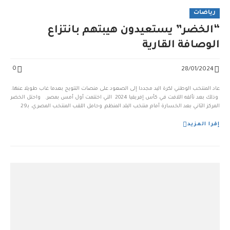
رياضات
“الخضر” يستعيدون هيبتهم بانتزاع
الوصافة القارية
0
28/01/2024
عاد المنتخب الوطني لكرة اليد مجددا إلى الصعود على منصات التتويج بعدما غاب طويلا عنها،
وذلك بعد تألقه اللافت في كأس إفريقيا 2024 التي اختتمت أول أمس بمصر. واحتل الخضر
المركز الثاني بعد الخسارة أمام منتخب البلد المنظم، وحامل اللقب المنتخب المصري، بـ29
مقابل 21، لينتزع الخضر وصافة الترتيب، ويحققوا تأهلا مستحقا لكأس العالم 2025 […]...
إقرا المزيد