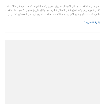
أبدى مدرب المنتخب الوطني لكرة اليد فاروق دهيلي رضاه التام لما قدمه لاعبيه في منافسة
كأس أمم إفريقيا رغم الهزيمة في النهائي أمام مصر. وقال فاروق دهيلي :” لعبنا أمام منتخب
عالمي، قدم مستوى كبير، لكن يجب علينا تدعيم المنتخب لنكون في أعلى المستويات “. وعن
هدفهم في المونديال القادم قال :” سنلعب كامل الحظوظ […]...
إقرا المزيد