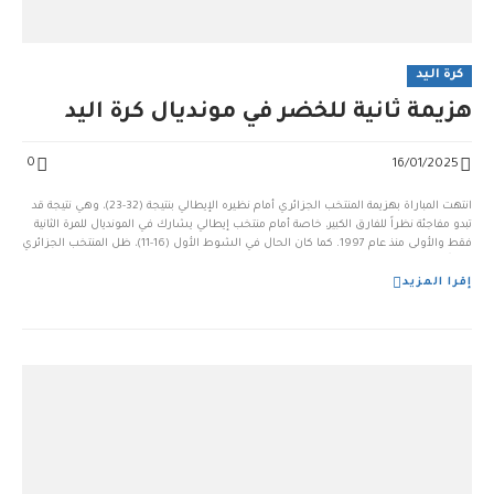
كرة اليد
هزيمة ثانية للخضر في مونديال كرة اليد
0
16/01/2025
انتهت المباراة بهزيمة المنتخب الجزائري أمام نظيره الإيطالي بنتيجة (32-23)، وهي نتيجة قد
تبدو مفاجئة نظراً للفارق الكبير، خاصة أمام منتخب إيطالي يشارك في المونديال للمرة الثانية
فقط والأولى منذ عام 1997. كما كان الحال في الشوط الأول (16-11)، ظل المنتخب الجزائري
بعيداً عن المستوى المطلوب طوال المباراة. أظهر لاعبو “الخضر” أداءً متواضع...
إقرا المزيد