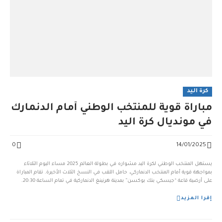
كرة اليد
مباراة قوية للمنتخب الوطني أمام الدنمارك
في مونديال كرة اليد
0
14/01/2025
يستهل المنتخب الوطني لكرة اليد مشواره في بطولة العالم 2025 مساء اليوم الثلاثاء
بمواجهة قوية أمام المنتخب الدنماركي، حامل اللقب في النسخ الثلاث الأخيرة. تقام المباراة
على أرضية قاعة “جيسكي بنك بوكسن” بمدينة هرنينغ الدنماركية في تمام الساعة 20:30.
تستضيف البطولة العالمية هذا العام ثلاث دول هي الدنمارك وكرواتيا والنرويج، وتمتد
فعاليات...
إقرا المزيد