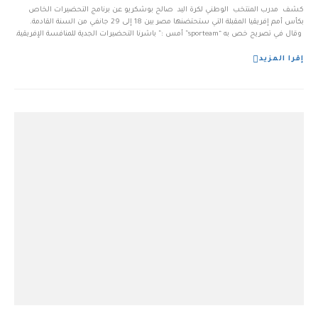
كشف مدرب المنتخب الوطني لكرة اليد صالح بوشكريو عن برنامج التحضيرات الخاص
بكأس أمم إفريقيا المقبلة التي ستحتضنها مصر بين 18 إلى 29 جانفي من السنة القادمة.
وقال في تصريح خص به “sporteam” أمس :” باشرنا التحضيرات الجدية للمنافسة الإفريقية،
التي ستكون صعبة جدا، بالنظر لقوة المنافسين، وكذا التطور الملحوظ لهذه الل...
إقرا المزيد