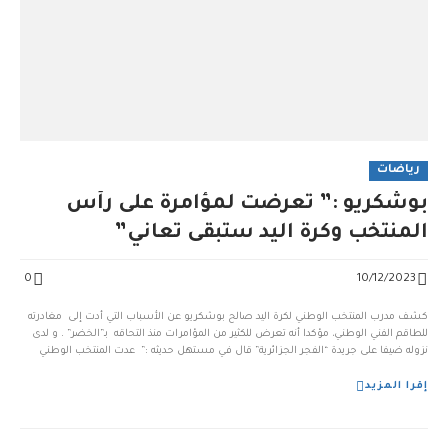
رياضات
بوشكريو :” تعرضت لمؤامرة على رأس
المنتخب وكرة اليد ستبقى تعاني”
0
10/12/2023
كشف مدرب المنتخب الوطني لكرة اليد صالح بوشكريو عن الأسباب التي أدت إلى مغادرته
للطاقم الفني الوطني، مؤكدا أنه تعرض للكثير من المؤامرات منذ التحاقه بـ”الخضر” . و لدى
نزوله ضيفا على جريدة “الفجر الجزائرية” قال في مستهل حديثه :” عدت المنتخب الوطني
للمساعدة، ومن أجل تقديم الخبرة التي امتلكها لخدمة كرة اليد الجزائر...
إقرا المزيد