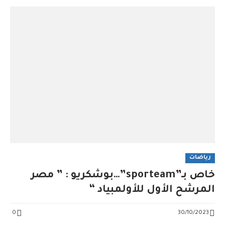
رياضات
خاص بـ”sporteam”…بوشكريو : ” مصر
المرشح الأول للأولمبياد “
0
30/10/2023