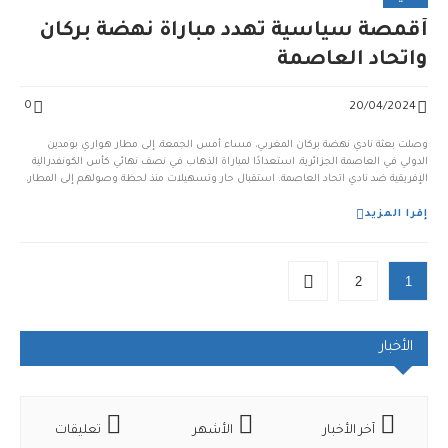
أقمصة سياسية تُهدد مباراة نهضة بركان
واتحاد العاصمة
0
20/04/2024
وصلت بعثة نادي نهضة بركان المغربي، مساء أمس الجمعة، إلى مطار هواري بومدين
الدولي في العاصمة الجزائرية، استعدادًا لمباراة الذهاب في نصف نهائي كأس الكونفدرالية
الإفريقية ضد نادي اتحاد العاصمة. استقبال حار وتسهيلات منذ لحظة وصولهم إلى المطار،
حظيت بعثة نهضة بركان باستقبال حار من قبل وفد من إدارة نادي اتحاد العاصمة، تجسيدا
للروح الرياضية […...
إقرا المزيد
2
1
الأخبار
آخر الأخبار
الأشهر
تعليقات