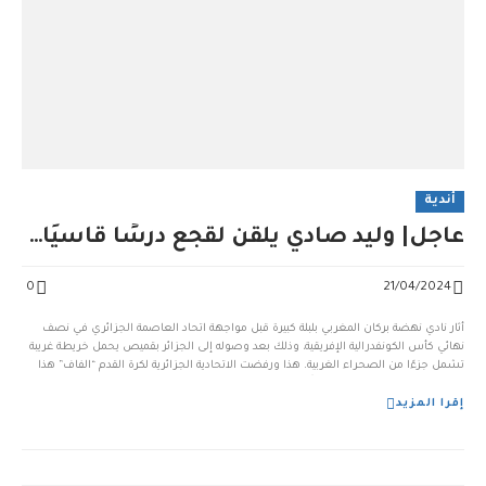
أندية
عاجل| وليد صادي يلقن لقجع درسًا قاسيًا…
0
21/04/2024
أثار نادي نهضة بركان المغربي بلبلة كبيرة قبل مواجهة اتحاد العاصمة الجزائري في نصف
نهائي كأس الكونفدرالية الإفريقية، وذلك بعد وصوله إلى الجزائر بقميص يحمل خريطة غريبة
تشمل جزءًا من الصحراء الغربية. هذا ورفضت الاتحادية الجزائرية لكرة القدم “الفاف” هذا
التصرف بشدة، واعتبرته استفزازًا سياسيًا ومحاولة للتأثير على مجريات المباراة. حيث أك...
إقرا المزيد