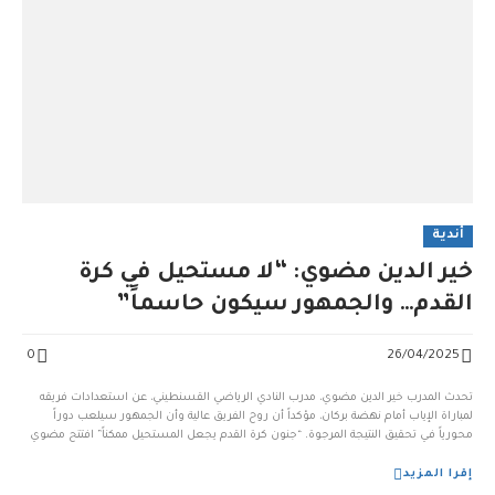
أندية
خير الدين مضوي: “لا مستحيل في كرة
القدم… والجمهور سيكون حاسماً”
0
26/04/2025
تحدث المدرب خير الدين مضوي، مدرب النادي الرياضي القسنطيني، عن استعدادات فريقه
لمباراة الإياب أمام نهضة بركان، مؤكداً أن روح الفريق عالية وأن الجمهور سيلعب دوراً
محورياً في تحقيق النتيجة المرجوة. “جنون كرة القدم يجعل المستحيل ممكناً” افتتح مضوي
تصريحاته في الندوة الصحفية قبل مباراة العودة أمام نهضة بركان ، بتأكيده على أن كرة القدم
[...
إقرا المزيد