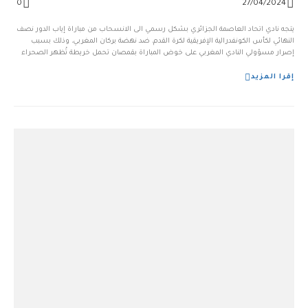
0
27/04/2024
يتجه نادي اتحاد العاصمة الجزائري بشكل رسمي الى الانسحاب من مباراة إياب الدور نصف
النهائي لكأس الكونفدرالية الإفريقية لكرة القدم، ضد نهضة بركان المغربي، وذلك بسبب
إصرار مسؤولي النادي المغربي على خوض المباراة بقمصان تحمل خريطة تُظهر الصحراء
الغربية كجزء من المغرب. وجاء قرار الانسحاب بعد اجتماع تقني قبل المباراة، حيث صادق
ممثل الاتحاد الإفريقي [&...
إقرا المزيد