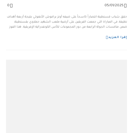
0
05/01/2025
حقق شباب قسنطينة انتصاراً كاسحاً على ضيفه أونز برافوش الأنغولي بنتيجة أربعة أهداف
نظيفة، في المباراة التي جمعت الفريقين على أرضية ملعب الشهيد حملاوي بقسنطينة،
ضمن منافسات الجولة الرابعة من دور المجموعات لكأس الكونفدرالية الإفريقية. هذا الفوز
الكبير رفع رصيد أبناء “سيرتا” إلى تسع نقاط، مؤكدين صدارتهم للمجموعة وخطوهم خطوة
كبيرة نحو ا...
إقرا المزيد