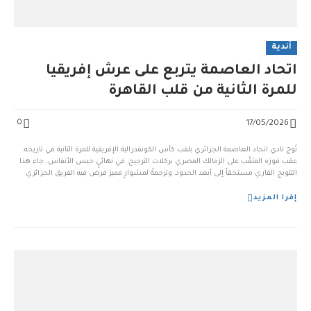
أندية
اتحاد العاصمة يتربع على عرش إفريقيا
للمرة الثانية من قلب القاهرة
0
17/05/2026
تُوج نادي اتحاد العاصمة الجزائري بلقب كأس الكونفدرالية الإفريقية للمرة الثانية في تاريخه،
عقب فوزه المثقّب على الزمالك المصري بركلات الترجيح، في نهائيٍ حبس الأنفاس. جاء هذا
التتويج القاري مستحقاً إلى أبعد الحدود، وترجمةً لمشوارٍ مميز فرض فيه الفريق الجزائري
سيطرة شبه مطلقة على مجريات مواجهتي الذهاب والإياب. ورغم الضغط العصبي الكبير
وتقدم الزما...
إقرا المزيد