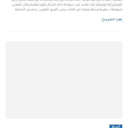
شهدت الساحة الرياضية مؤخرًا أحداثًا ساخنة في إطار منافسات دور نصف نهائي كأس
الكونفدرالية الإفريقية لكرة القدم، حيث سيواجه اتحاد الجزائر نظيره نهضة بركان المغربي.
ضغوطات مغربية وحملة مضادة من الفاف سعى الفريق المغربي، بدعم من الجامعة
المغربية لكرة القدم، إلى استغلال هذه المباراة للترويج لمزاعم المغرب في سيادته على
الأراضي الصحراوية، وذلك من خلا...
إقرا المزيد
أندية