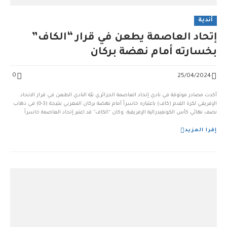
أندية
إتحاد العاصمة يطعن في قرار “الكاف”
بخسارته أمام نهضة بركان
0
25/04/2024
أكدت مصادر موثوقة في نادي إتحاد العاصمة الجزائري نيّة النادي الطعن في قرار الاتحاد
الإفريقي لكرة القدم (كاف) باعتباره خاسراً أمام نهضة بركان المغربي بنتيجة (3-0) في ذهاب
نصف نهائي كأس الكونفيدرالية الإفريقية. وكان “الكاف” قد اعتبر إتحاد العاصمة خاسراً
بسبب عدم حضوره لمباراة الذهاب التي كان مقرراً لها 21 أبريل 2024، وذلك لعدم حصول
[...
إقرا المزيد