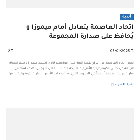
أندية
اتحاد العاصمة يتعادل أمام ميموزا و
يُحافظ على صدارة المجموعة
0
05/01/2025
تمكن اتحاد العاصمة من انتزاع نقطة ثمينة خلال مواجهته لنادي آسيك ميموزا برسم الجولة
الرابعة من كأس الكونفيدرالية الأفريقية. النتيجة جاءت بالتعادل الإيجابي بهدف لمثله في
مباراة عرفت منعطفاً جديداً في الشوط الثاني. بدأ أصحاب الأرض المباراة بقوة وتمكنوا من
التقدم في النتيجة خلال الشوط الأول، مما وضع ضغطاً كبيراً على لاعبي الاتحاد. لكن تجربة
[&hell...
إقرا المزيد