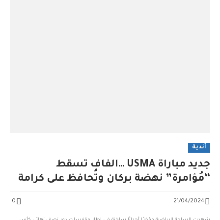
أندية
جديد مباراة USMA …الفاف تسقط
“مُؤامرة” نهضة بركان وتُحافظ على كرامة
الوطن
0
21/04/2024