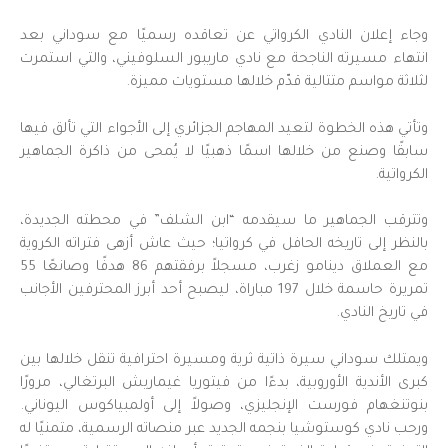
وجاء إعلان النادي الكرواتي عن تعاقده رسميًا مع سوداني بعد
انتهاء مسيرته الناجحة مع نادي ماريبور السلوفيني، والتي استمرت
لثلاثة مواسم متتالية قدّم خلالها مستويات مميزة.
وتأتي هذه الخطوة لتعيد المهاجم الجزائري إلى الأجواء التي تألق فيها
سابقًا وصنع من خلالها اسمًا ذهبيًا لا يُمحى من ذاكرة الجماهير
الكرواتية.
وتترقب الجماهير ما سيقدمه “ابن الشلف” في محطته الجديدة،
بالنظر إلى تاريخه الحافل في كرواتيا؛ حيث عاش أزهى فتراته الكروية
مع العملاق دينامو زغرب، مسجلاً برفقتهم 86 هدفًا وصانعًا 55
تمريرة حاسمة خلال 197 مباراة، ليصبح أحد أبرز المحترفين الأجانب
في تاريخ النادي.
ويمتلك سوداني سيرة ذاتية ثرية ومسيرة احترافية تنقل خلالها بين
كبرى الأندية الأوروبية، بدءًا من فيتوريا غيماريش البرتغالي، مرورًا
بنوتنغهام فورست الإنجليزي، وصولاً إلى أولمبياكوس اليوناني.
ورحب نادي كوستوشيا بنجمه الجديد عبر منصاته الرسمية، متمنيًا له