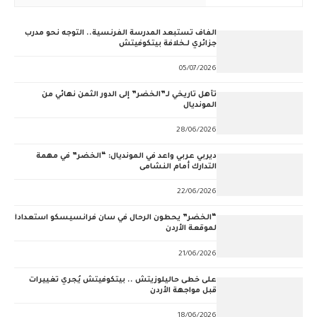
الفاف تستبعد المدرسة الفرنسية.. التوجه نحو مدرب
جزائري لـخلافة بيتكوفيتش
05/07/2026
تأهل تاريخي لـ”الخضر” إلى الدور الثمن نهائي من
المونديال
28/06/2026
ديربي عربي واعد في المونديال: “الخضر” في مهمة
التدارك أمام النشامى
22/06/2026
“الخضر” يحطون الرحال في سان فرانسيسكو استعداداً
لموقعة الأردن
21/06/2026
على خُطى حاليلوزيتش .. بيتكوفيتش يُجري تغييرات
قبل مواجهة الأردن
18/06/2026