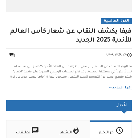
الكرة العالمية
فيفا يكشف النقاب عن شعار كأس العالم
للأندية 2025 الجديد
0
04/09/2024
تم اليوم الكشف عن الشعار الرسمي لبطولة كأس العالم للأندية 2025، والتي ستشهد
تحولاً جذرياً في صيغتها الجديدة. وقد قام الحساب الرسمي للبطولة على منصة “إكس”
بنشر مقطع فيديو يبرز التصميم الجديد للشعار، مصحوباً بعبارة “جاهز لعصر جديد من كرة
القدم“. وستقام هذه النسخة التاريخية من البطولة في الولايات المتحدة الأمريكية خلال
الف...
إقرا المزيد
الأخبار
آخر الأخبار
الأشهر
تعليقات