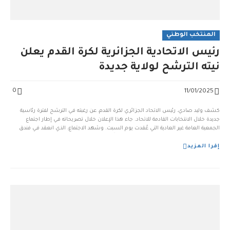
المنتخب الوطني
رئيس الاتحادية الجزائرية لكرة القدم يعلن
نيته الترشح لولاية جديدة
0
11/01/2025
كشف وليد صادي، رئيس الاتحاد الجزائري لكرة القدم، عن رغبته في الترشح لفترة رئاسية
جديدة خلال الانتخابات القادمة للاتحاد. جاء هذا الإعلان خلال تصريحاته في إطار اجتماع
الجمعية العامة غير العادية التي عُقدت يوم السبت. وشهد الاجتماع، الذي انعقد في فندق
الجيش ببني مسوس بالجزائر العاصمة، تصويتاً بالأغلبية على تعديل اللوائح العامة للاتحاد
لتتوافق مع [...
إقرا المزيد