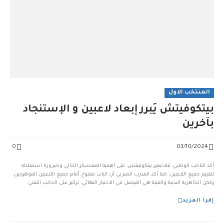
المنتخب الاول
بيتكوفيتش يُبرر إبعاد لاعبين و الإستنجاد
بآخرين
0
03/10/2024
أكد الناخب الوطني، فلاديمير بيتكوفيتش، على أهمية المعسكر الحالي وضرورة استغلاله
لتقييم جميع اللاعبين. كما أكد المدرب الصربي أن الباب مفتوح أمام جميع اللاعبين الموهوبين،
ولكن الجاهزية البدنية والفنية هي الفيصل في الاختيار النهائي. تركيز على الجانب التقني
والتكتيكي: شدد بيتكوفيتش على أهمية الجانب التقني والتكتيكي في اختيار اللاعبين، مؤكداً أن
طا...
إقرا المزيد