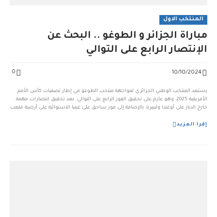
المنتخب الاول
مباراة الجزائر و الطوغو .. البحث عن
الإنتصار الرابع على التوالي
0
10/10/2024
يستعد المنتخب الوطني الجزائري لمواجهة منتخب الطوغو في إطار تصفيات كأس الأمم
الأفريقية 2025، وهو عازم على تحقيق الفوز الرابع على التوالي. بعد تحقيق انتصارات مهمة
خارج الديار على أوغندا وليبيريا، بالإضافة إلى فوز ساحق على غينيا الاستوائية على أرضية ملعب
وهران، بات المنتخب الجزائري في وضعية مريحة بجدول ترتيب مجموعته. ورغم التغييرات
الكثيرة التي [...
إقرا المزيد