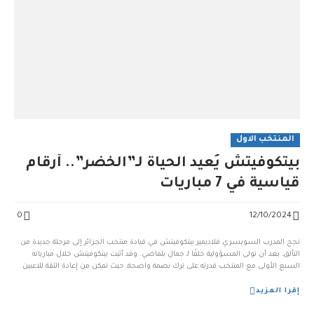
المنتخب الاول
بيتكوفيتش يُعيد الحياة لـ”الخضر”.. أرقام
قياسية في 7 مباريات
0
12/10/2024
نجح المدرب السويسري فلاديمير بيتكوفيتش في قيادة منتخب الجزائر إلى مرحلة جديدة من
التألق، بعد أن تولى المسؤولية خلفًا لـ جمال بلماضي. وقد أثبت بيتكوفيتش خلال مبارياته
السبع الأولى مع المنتخب قدرته على ترك بصمة واضحة، حيث تمكن من إعادة الثقة للاعبين
وتحقيق نتائج إيجابية. أرقام قياسية تتحدث عن نفسها: تتميز بداية بيتكوفيتش مع الجزائر
[…]...
إقرا المزيد