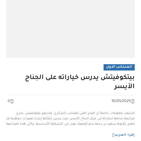
المنتخب الاول
بيتكوفيتش يدرس خياراته على الجناح
الأيسر
0
10/01/2025
كشفت معلومات خاصة أن المدير الفني للمنتخب الجزائري، فلاديمير بيتكوفيتش، يجري
مراجعة شاملة لخياراته في مركز الجناح الأيسر، حيث يدرس إمكانية إجراء تغييرات جوهرية قد
تطيح بأولوية سعيد بن رحمة نجم أولمبيك ليون في التشكيلة الأساسية. وتأتي هذه المراجعة
في أعقاب المستويات الملفتة التي قدمها أمين غويري في هذا المركز خلال المواجهة الأخيرة
أمام ليبيريا،...
إقرا المزيد