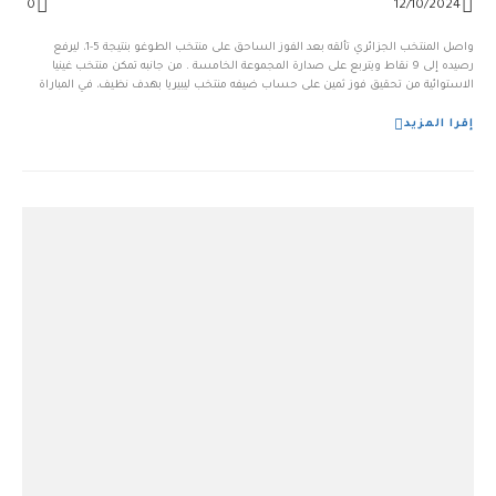
0
12/10/2024
واصل المنتخب الجزائري تألقه بعد الفوز الساحق على منتخب الطوغو بنتيجة 5-1، ليرفع
رصيده إلى 9 نقاط ويتربع على صدارة المجموعة الخامسة . من جانبه تمكن منتخب غينيا
الاستوائية من تحقيق فوز ثمين على حساب ضيفه منتخب ليبيريا بهدف نظيف، في المباراة
التي جمعت بينهما عصر الجمعة، ضمن منافسات الجولة الثالثة من تصفيات كأس الأمم
[…]...
إقرا المزيد