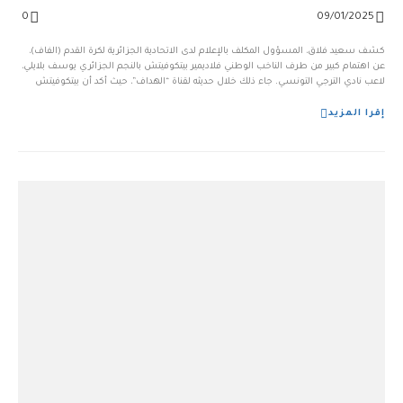
0
09/01/2025
كشف سعيد فلاق، المسؤول المكلف بالإعلام لدى الاتحادية الجزائرية لكرة القدم (الفاف)،
عن اهتمام كبير من طرف الناخب الوطني فلاديمير بيتكوفيتش بالنجم الجزائري يوسف بلايلي،
لاعب نادي الترجي التونسي. جاء ذلك خلال حديثه لقناة “الهداف”، حيث أكد أن بيتكوفيتش
يتابع أداء بلايلي عن كثب، وقد أبدى اهتمامًا به منذ الموسم الماضي عندما كان يلعب لصال...
إقرا المزيد