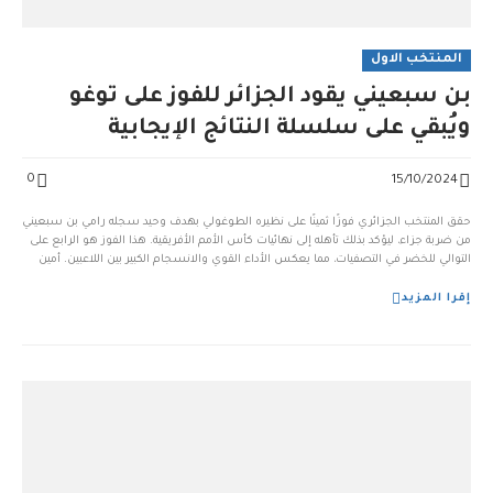
المنتخب الاول
بن سبعيني يقود الجزائر للفوز على توغو
ويُبقي على سلسلة النتائج الإيجابية
0
15/10/2024
حقق المنتخب الجزائري فوزًا ثمينًا على نظيره الطوغولي بهدف وحيد سجله رامي بن سبعيني
من ضربة جزاء، ليؤكد بذلك تأهله إلى نهائيات كأس الأمم الأفريقية. هذا الفوز هو الرابع على
التوالي للخضر في التصفيات، مما يعكس الأداء القوي والانسجام الكبير بين اللاعبين. أمين
غويري: صانع الفارق مرة أخرى، أثبت أمين غويري أهميته للمنتخب الوطني. فقد […]...
إقرا المزيد