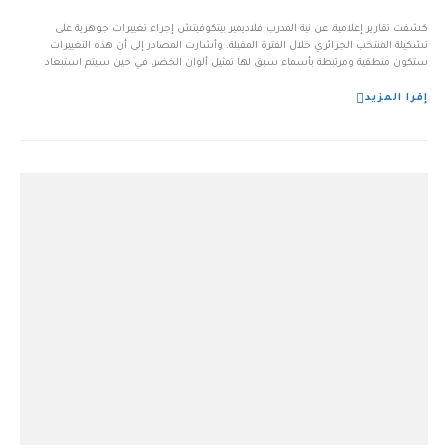
كشفت تقارير إعلامية، عن نية المدرب فلاديمير بيتكوفيتش إجراء تغييرات جوهرية على
تشكيلة المنتخب الجزائري خلال الفترة المقبلة. وأشارت المصادر إلى أن هذه التغييرات
ستكون منطقية ومرتبطة بأسماء سبق لها تمثيل ألوان الخضر، في حين سيتم استبعاد
أسماء أخرى لأسباب فنية. و حسب منصة “وين وين ” القطرية ، فإنه من أبرز الأسماء التي
يُتوقع […...
إقرا المزيد