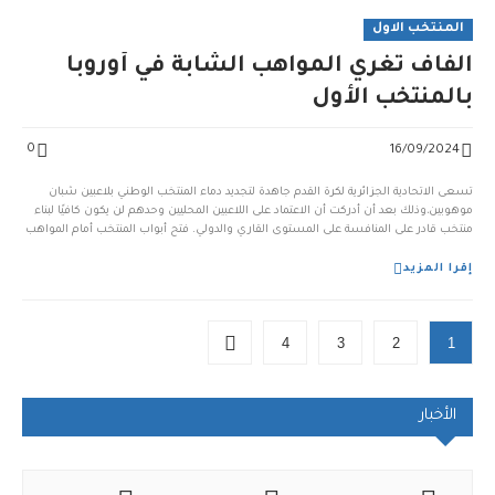
المنتخب الاول
الفاف تُغري المواهب الشابة في أوروبا
بالمنتخب الأول
0
16/09/2024
تسعى الاتحادية الجزائرية لكرة القدم جاهدة لتجديد دماء المنتخب الوطني بلاعبين شبان
موهوبين،وذلك بعد أن أدركت أن الاعتماد على اللاعبين المحليين وحدهم لن يكون كافيًا لبناء
منتخب قادر على المنافسة على المستوى القاري والدولي. فتح أبواب المنتخب أمام المواهب
الشابة شرعت الاتحادية الجزائرية في التواصل مع عدد كبير من اللاعبين الشبان الذين
يحملون الجنسي...
إقرا المزيد
4
3
2
1
الأخبار